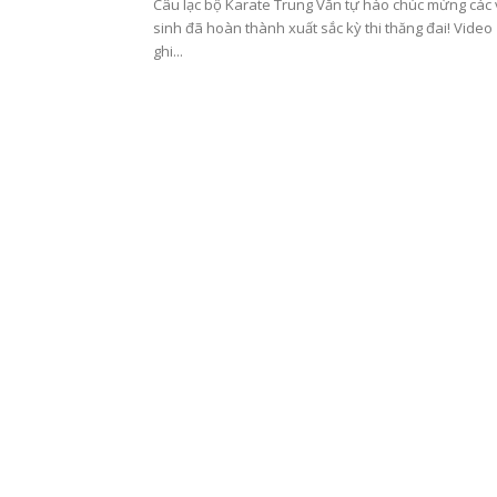
Câu lạc bộ Karate Trung Văn tự hào chúc mừng các
sinh đã hoàn thành xuất sắc kỳ thi thăng đai! Video
ghi...