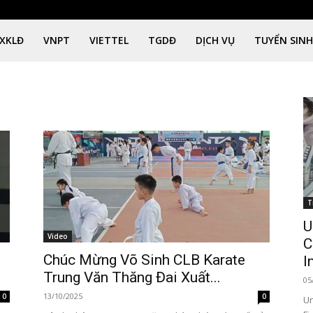
XKLĐ
VNPT
VIETTEL
TGDĐ
DỊCH VỤ
TUYỂN SINH
T
U
Video
C
Chúc Mừng Võ Sinh CLB Karate
I
Trung Văn Thăng Đai Xuất...
05
13/10/2025
0
0
Un