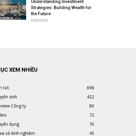
Understanding Investment
Strategies: Building Wealth for
the Future
05/02/2026
ỤC XEM NHIỀU
n tức
698
yển sinh
422
eview Công ty
80
ideo
72
uyển dụng
70
ia sẻ kinh nghiệm
45