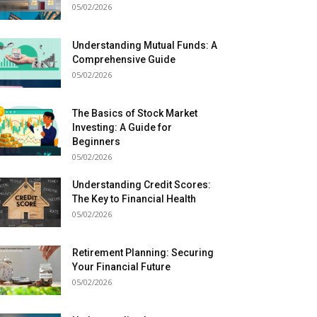
05/02/2026
Understanding Mutual Funds: A
Comprehensive Guide
05/02/2026
The Basics of Stock Market
Investing: A Guide for
Beginners
05/02/2026
Understanding Credit Scores:
The Key to Financial Health
05/02/2026
Retirement Planning: Securing
Your Financial Future
05/02/2026