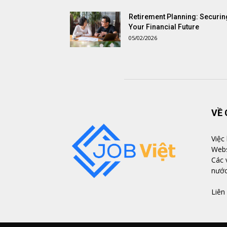
Retirement Planning: Securin
Your Financial Future
05/02/2026
VỀ 
Việc
Webs
Các 
nướ
Liên