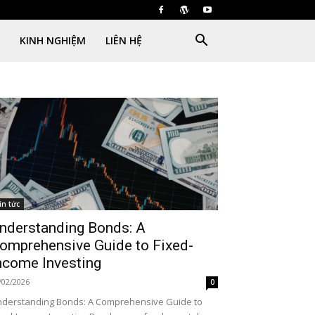
KINH NGHIỆM
LIÊN HỆ
in tức
nderstanding Bonds: A
omprehensive Guide to Fixed-
ncome Investing
/02/2026
0
derstanding Bonds: A Comprehensive Guide to