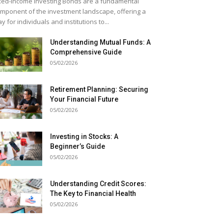
xed-Income Investing Bonds are a fundamental
mponent of the investment landscape, offering a
y for individuals and institutions to...
Understanding Mutual Funds: A
Comprehensive Guide
05/02/2026
Retirement Planning: Securing
Your Financial Future
05/02/2026
Investing in Stocks: A
Beginner’s Guide
05/02/2026
Understanding Credit Scores:
The Key to Financial Health
05/02/2026