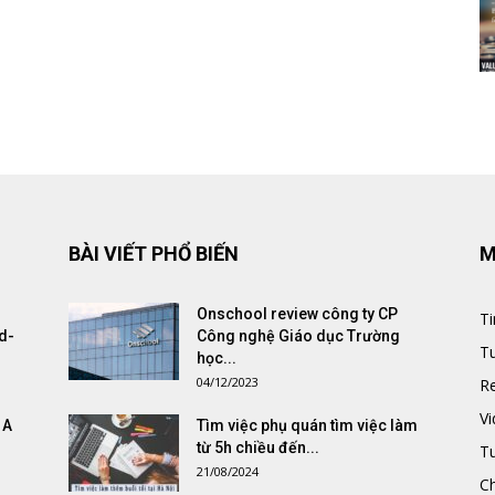
BÀI VIẾT PHỔ BIẾN
M
Onschool review công ty CP
Ti
d-
Công nghệ Giáo dục Trường
Tu
học...
04/12/2023
R
V
 A
Tìm việc phụ quán tìm việc làm
từ 5h chiều đến...
T
21/08/2024
Ch