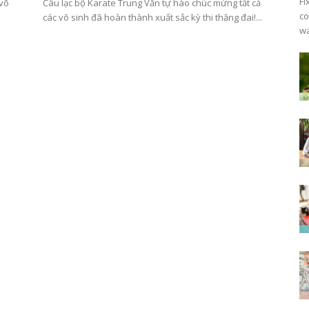
Fi
 võ
Câu lạc bộ Karate Trung Văn tự hào chúc mừng tất cả
co
các võ sinh đã hoàn thành xuất sắc kỳ thi thăng đai!...
wa