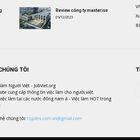
V
g
Review công ty masterise
Xu
05/12/2023
B
CHÚNG TÔI
T
 làm Người Việt - JobViet.org
ite cung cấp thông tin việc làm cho người việt.
việc làm tại các nước đông nam á - Việc làm HOT trong
c
 hệ chúng tôi:
topdev.com.vn@gmail.com