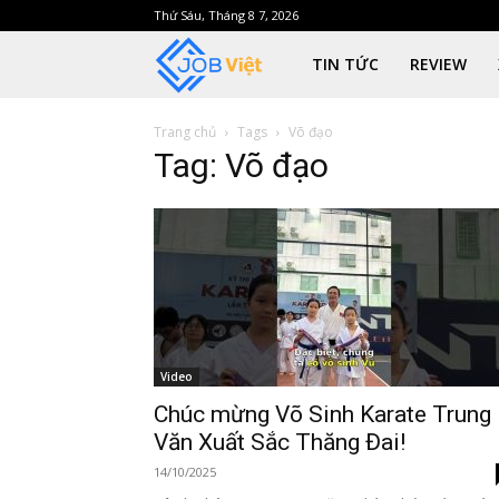
Thứ Sáu, Tháng 8 7, 2026
JobViet
TIN TỨC
REVIEW
Trang chủ
Tags
Võ đạo
Tag: Võ đạo
Video
Chúc mừng Võ Sinh Karate Trung
Văn Xuất Sắc Thăng Đai!
14/10/2025