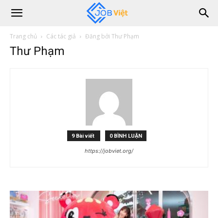
Trang chủ
Các tác giả
Đăng bởi Thư Phạm
Thư Phạm
9 Bài viết
0 BÌNH LUẬN
https://jobviet.org/