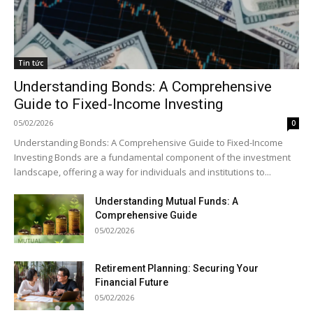
Tin tức
Understanding Bonds: A Comprehensive
Guide to Fixed-Income Investing
05/02/2026
0
Understanding Bonds: A Comprehensive Guide to Fixed-Income
Investing Bonds are a fundamental component of the investment
landscape, offering a way for individuals and institutions to...
Understanding Mutual Funds: A
Comprehensive Guide
05/02/2026
Retirement Planning: Securing Your
Financial Future
05/02/2026