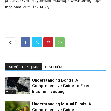
phuc-vu-ky-thi-tuyen-sinh-vao-lop-10-va-tot-nghiep-
thpt-nam-2025-i770437/
BÀI VIẾT LIÊN QUAN
XEM THÊM
Understanding Bonds: A
Comprehensive Guide to Fixed-
Income Investing
Tin tức
Understanding Mutual Funds: A
Comprehensive Guide