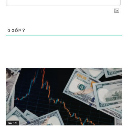
0
GÓP Ý
Tin tức