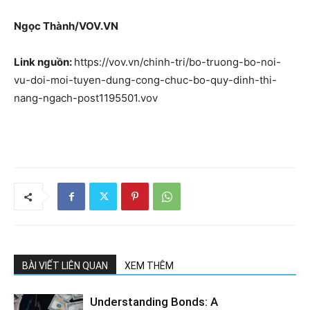
Ngọc Thành/VOV.VN
Link nguồn:
https://vov.vn/chinh-tri/bo-truong-bo-noi-
vu-doi-moi-tuyen-dung-cong-chuc-bo-quy-dinh-thi-
nang-ngach-post1195501.vov
BÀI VIẾT LIÊN QUAN
XEM THÊM
Understanding Bonds: A