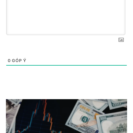
0
GÓP Ý