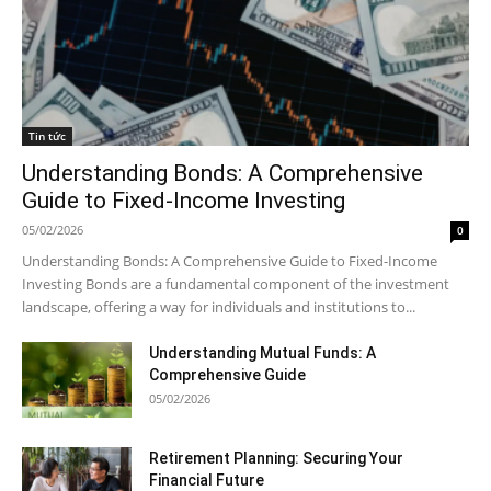
Tin tức
Understanding Bonds: A Comprehensive
Guide to Fixed-Income Investing
05/02/2026
0
Understanding Bonds: A Comprehensive Guide to Fixed-Income
Investing Bonds are a fundamental component of the investment
landscape, offering a way for individuals and institutions to...
Understanding Mutual Funds: A
Comprehensive Guide
05/02/2026
Retirement Planning: Securing Your
Financial Future