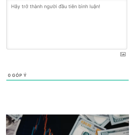
0
GÓP Ý