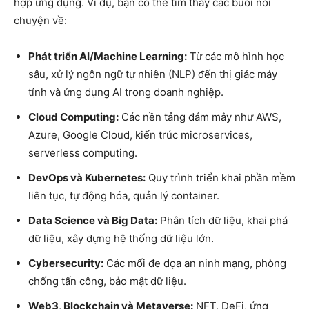
hợp ứng dụng. Ví dụ, bạn có thể tìm thấy các buổi nói
chuyện về:
Phát triển AI/Machine Learning:
Từ các mô hình học
sâu, xử lý ngôn ngữ tự nhiên (NLP) đến thị giác máy
tính và ứng dụng AI trong doanh nghiệp.
Cloud Computing:
Các nền tảng đám mây như AWS,
Azure, Google Cloud, kiến trúc microservices,
serverless computing.
DevOps và Kubernetes:
Quy trình triển khai phần mềm
liên tục, tự động hóa, quản lý container.
Data Science và Big Data:
Phân tích dữ liệu, khai phá
dữ liệu, xây dựng hệ thống dữ liệu lớn.
Cybersecurity:
Các mối đe dọa an ninh mạng, phòng
chống tấn công, bảo mật dữ liệu.
Web3, Blockchain và Metaverse:
NFT, DeFi, ứng