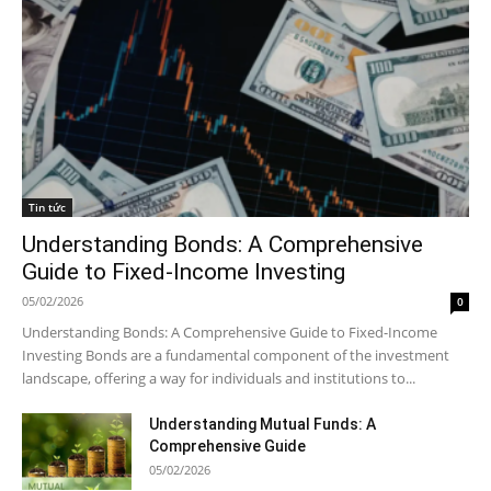
Tin tức
Understanding Bonds: A Comprehensive
Guide to Fixed-Income Investing
05/02/2026
0
Understanding Bonds: A Comprehensive Guide to Fixed-Income
Investing Bonds are a fundamental component of the investment
landscape, offering a way for individuals and institutions to...
Understanding Mutual Funds: A
Comprehensive Guide
05/02/2026