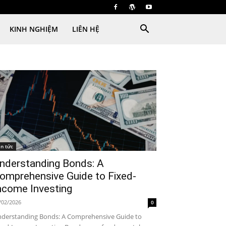
KINH NGHIỆM
LIÊN HỆ
in tức
nderstanding Bonds: A
omprehensive Guide to Fixed-
ncome Investing
/02/2026
0
derstanding Bonds: A Comprehensive Guide to