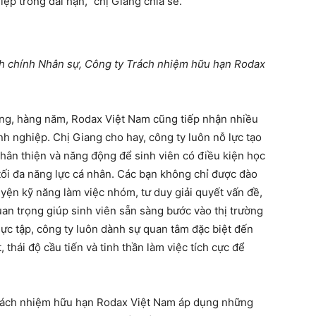
ệp trong dài hạn,” chị Giang chia sẻ.
 chính Nhân sự, Công ty Trách nhiệm hữu hạn Rodax
dụng, hàng năm, Rodax Việt Nam cũng tiếp nhận nhiều
nh nghiệp. Chị Giang cho hay, công ty luôn nỗ lực tạo
thân thiện và năng động để sinh viên có điều kiện học
 tối đa năng lực cá nhân. Các bạn không chỉ được đào
ện kỹ năng làm việc nhóm, tư duy giải quyết vấn đề,
an trọng giúp sinh viên sẵn sàng bước vào thị trường
hực tập, công ty luôn dành sự quan tâm đặc biệt đến
thái độ cầu tiến và tinh thần làm việc tích cực để
Trách nhiệm hữu hạn Rodax Việt Nam áp dụng những