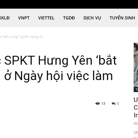
XKLĐ
VNPT
VIETTEL
TGDĐ
DỊCH VỤ
TUYỂN SINH
 ‘bắt sóng’ tuyển dụng ở...
c SPKT Hưng Yên ‘bắt
 ở Ngày hội việc làm
T
U
13
0
C
I
05
Un