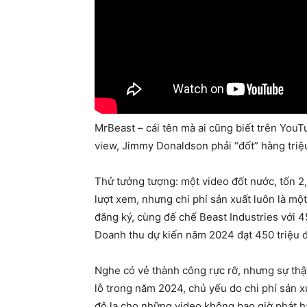
MrBeast – cái tên mà ai cũng biết trên YouT
view, Jimmy Donaldson phải “đốt” hàng tri
Thử tưởng tượng: một video đốt nước, tốn 2,
lượt xem, nhưng chi phí sản xuất luôn là mộ
đăng ký, cùng đế chế Beast Industries với 
Doanh thu dự kiến năm 2024 đạt 450 triệu đô 
Nghe có vẻ thành công rực rỡ, nhưng sự thật 
lỗ trong năm 2024, chủ yếu do chi phí sản x
đô la cho những video không bao giờ phát h