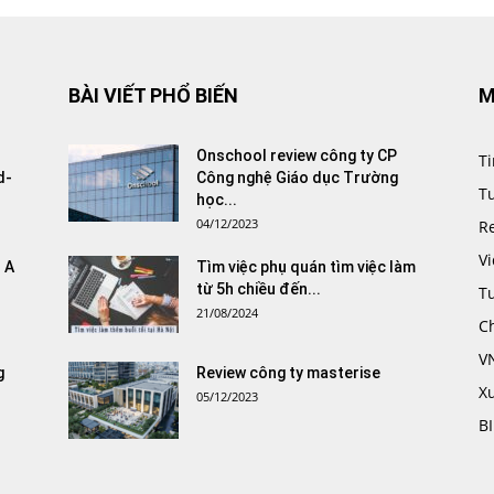
BÀI VIẾT PHỔ BIẾN
M
Onschool review công ty CP
Ti
d-
Công nghệ Giáo dục Trường
T
học...
04/12/2023
R
V
 A
Tìm việc phụ quán tìm việc làm
từ 5h chiều đến...
T
21/08/2024
C
V
g
Review công ty masterise
X
05/12/2023
B