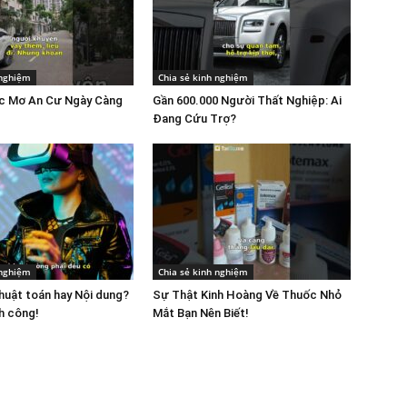
 nghiệm
Chia sẻ kinh nghiệm
ấc Mơ An Cư Ngày Càng
Gần 600.000 Người Thất Nghiệp: Ai
Đang Cứu Trợ?
 nghiệm
Chia sẻ kinh nghiệm
uật toán hay Nội dung?
Sự Thật Kinh Hoàng Về Thuốc Nhỏ
h công!
Mắt Bạn Nên Biết!