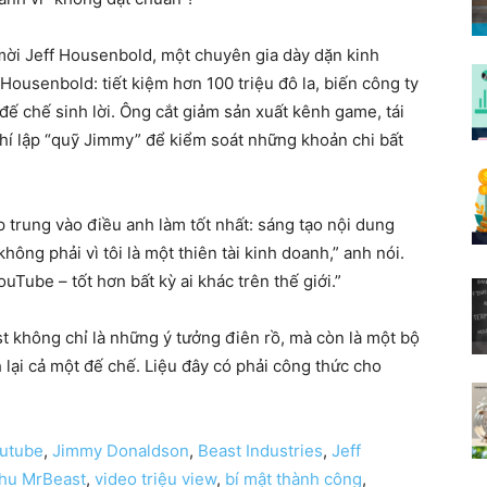
 mời Jeff Housenbold, một chuyên gia dày dặn kinh
Housenbold: tiết kiệm hơn 100 triệu đô la, biến công ty
đế chế sinh lời. Ông cắt giảm sản xuất kênh game, tái
hí lập “quỹ Jimmy” để kiểm soát những khoản chi bất
 trung vào điều anh làm tốt nhất: sáng tạo nội dung
hông phải vì tôi là một thiên tài kinh doanh,” anh nói.
ouTube – tốt hơn bất kỳ ai khác trên thế giới.”
t không chỉ là những ý tưởng điên rồ, mà còn là một bộ
 lại cả một đế chế. Liệu đây có phải công thức cho
outube
,
Jimmy Donaldson
,
Beast Industries
,
Jeff
thu MrBeast
,
video triệu view
,
bí mật thành công
,