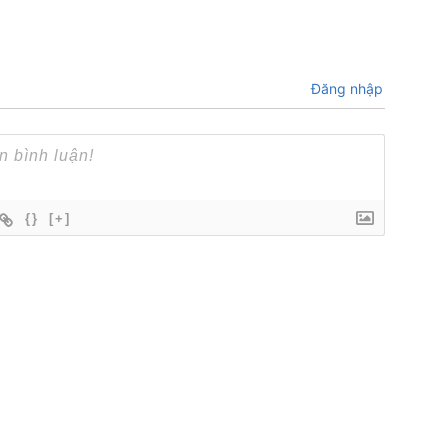
Đăng nhập
{}
[+]