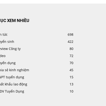
ỤC XEM NHIỀU
n tức
698
uyển sinh
422
eview Công ty
80
ideo
72
uyển dụng
70
hia sẻ kinh nghiệm
45
NPT tuyển dụng
15
uất khẩu lao động
13
IDV Tuyển Dụng
10