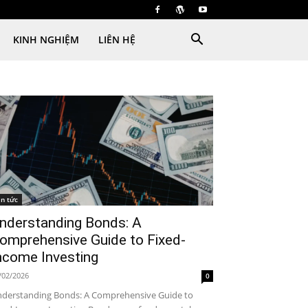
KINH NGHIỆM
LIÊN HỆ
in tức
nderstanding Bonds: A
omprehensive Guide to Fixed-
ncome Investing
/02/2026
0
derstanding Bonds: A Comprehensive Guide to