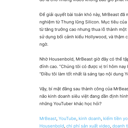
Để giải quyết bài toán khó này, MrBeast đã
nghiệm từ Thung lũng Silicon. Mục tiêu của 
từ tăng trưởng cao nhưng thua lỗ thành một 
sử dụng bối cảnh kiểu Hollywood, và thậm c
ngờ.
Nhờ Housenbold, MrBeast giờ đây có thể tập
đỉnh cao. “Chúng tôi có được vị trí hôm nay k
“Điều tôi làm tốt nhất là sáng tạo nội dung Y
Vậy, bí mật đằng sau thành công của MrBeas
não kinh doanh siêu việt đang dần định hình
những YouTuber khác học hỏi?
MrBeast
,
YouTube
,
kinh doanh
,
kiếm tiền y
Housenbold
,
chi phí sản xuất video
,
doanh 