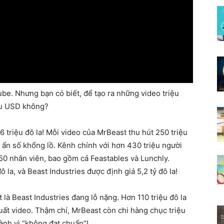
ube. Nhưng bạn có biết, để tạo ra những video triệu
ệu USD không?
6 triệu đô la! Mỗi video của MrBeast thu hút 250 triệu
t ẩn số khổng lồ. Kênh chính với hơn 430 triệu người
450 nhân viên, bao gồm cả Feastables và Lunchly.
la, và Beast Industries được định giá 5,2 tỷ đô la!
là Beast Industries đang lỗ nặng. Hơn 110 triệu đô la
uất video. Thậm chí, MrBeast còn chi hàng chục triệu
ành vì “không đạt chuẩn”!