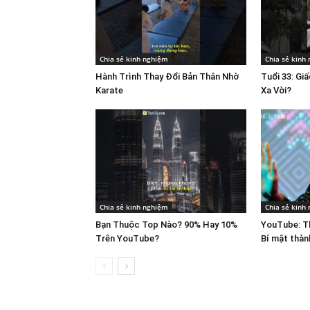
Chia sẻ kinh nghiệm
Chia sẻ kinh
Hành Trình Thay Đổi Bản Thân Nhờ
Tuổi 33: Gi
Karate
Xa Vời?
Chia sẻ kinh nghiệm
Chia sẻ kinh
Bạn Thuộc Top Nào? 90% Hay 10%
YouTube: Th
Trên YouTube?
Bí mật thàn