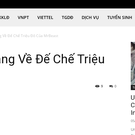
XKLĐ
VNPT
VIETTEL
TGDĐ
DỊCH VỤ
TUYỂN SINH
g Về Đế Chế Triệu Đô Của MrBeast
ng Về Đế Chế Triệu
9
0
T
U
C
I
05
Un