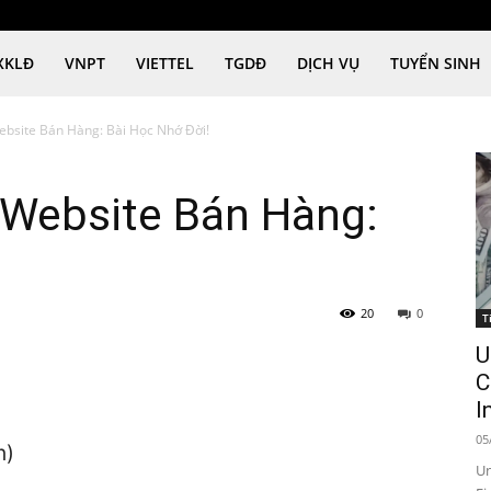
XKLĐ
VNPT
VIETTEL
TGDĐ
DỊCH VỤ
TUYỂN SINH
Website Bán Hàng: Bài Học Nhớ Đời!
 Website Bán Hàng:
20
0
T
U
C
I
05
n)
Un