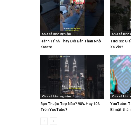
Chia sẻ kinh nghiệm
Chia sẻ kinh
Hành Trình Thay Đổi Bản Thân Nhờ
Tuổi 33: Gi
Karate
Xa Vời?
Chia sẻ kinh nghiệm
Chia sẻ kinh
Bạn Thuộc Top Nào? 90% Hay 10%
YouTube: Th
Trên YouTube?
Bí mật thàn