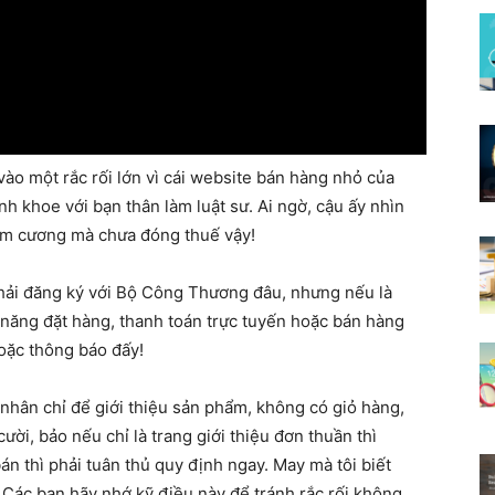
vào một rắc rối lớn vì cái website bán hàng nhỏ của
nh khoe với bạn thân làm luật sư. Ai ngờ, cậu ấy nhìn
 kim cương mà chưa đóng thuế vậy!
hải đăng ký với Bộ Công Thương đâu, nhưng nếu là
 năng đặt hàng, thanh toán trực tuyến hoặc bán hàng
hoặc thông báo đấy!
 nhân chỉ để giới thiệu sản phẩm, không có giỏ hàng,
ười, bảo nếu chỉ là trang giới thiệu đơn thuần thì
n thì phải tuân thủ quy định ngay. May mà tôi biết
i. Các bạn hãy nhớ kỹ điều này để tránh rắc rối không