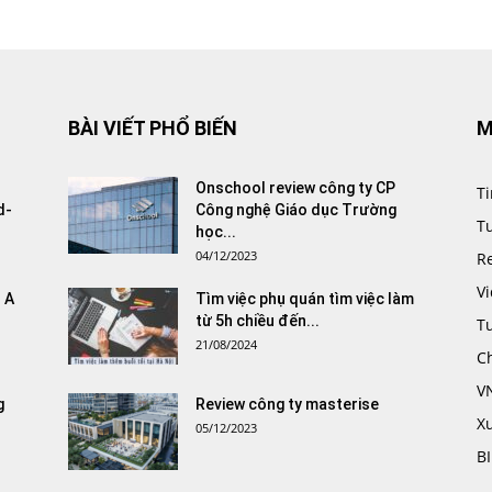
BÀI VIẾT PHỔ BIẾN
M
Onschool review công ty CP
Ti
d-
Công nghệ Giáo dục Trường
T
học...
04/12/2023
R
V
 A
Tìm việc phụ quán tìm việc làm
từ 5h chiều đến...
T
21/08/2024
C
V
g
Review công ty masterise
X
05/12/2023
B