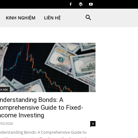
KINH NGHIỆM
LIÊN HỆ
in tức
nderstanding Bonds: A
omprehensive Guide to Fixed-
ncome Investing
/02/2026
0
derstanding Bonds: A Comprehensive Guide to