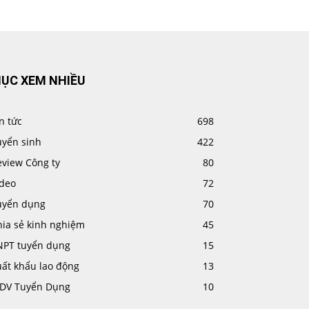
ỤC XEM NHIỀU
n tức
698
uyển sinh
422
eview Công ty
80
ideo
72
uyển dụng
70
hia sẻ kinh nghiệm
45
NPT tuyển dụng
15
uất khẩu lao động
13
IDV Tuyển Dụng
10