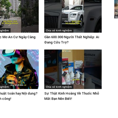
 nghiệm
Chia sẻ kinh nghiệm
ấc Mơ An Cư Ngày Càng
Gần 600.000 Người Thất Nghiệp: Ai
Đang Cứu Trợ?
 nghiệm
Chia sẻ kinh nghiệm
uật toán hay Nội dung?
Sự Thật Kinh Hoàng Về Thuốc Nhỏ
h công!
Mắt Bạn Nên Biết!