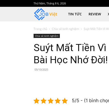
Thứ Năm, Tháng 8 6, 2026
JobViet
TIN TỨC
REVIEW
Trang chủ
Chia sẻ kinh nghiệm
Suýt Mất Tiền Vì 
Chia sẻ kinh nghiệm
Suýt Mất Tiền Vì
Bài Học Nhớ Đời!
05/10/2025
5/5 - (1 bình chọ