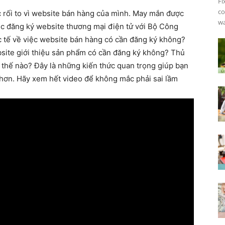
Fi
co
c rối to vì website bán hàng của mình. May mắn được
wa
iệc đăng ký website thương mại điện tử với Bộ Công
 tế về việc website bán hàng có cần đăng ký không?
site giới thiệu sản phẩm có cần đăng ký không? Thủ
 thế nào? Đây là những kiến thức quan trọng giúp bạn
ả hơn. Hãy xem hết video để không mắc phải sai lầm