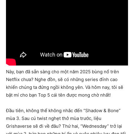
Này, bạn đã sẵn sàng cho một năm 2025 bùng nổ trên
Netflix chưa? Nghe đồn, sẽ có những series đỉnh cao
khiến chúng ta đứng ngồi không yên. Và hôm nay, tôi sẽ
bật mí cho bạn Top 5 cái tên được mong chờ nhất!
Đầu tiên, không thể không nhắc đến “Shadow & Bone”
mùa 3. Sau cú twist nghẹt thở mùa trước, liệu
Grishaverse sẽ đi về đâu? Thứ hai, “Wednesday” trở lại
với mùa 2, hứa hẹn những bí ẩn và cuộc phiêu lưu đen tối