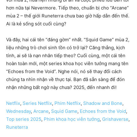
hơn nữa tại Nevermore. Tiếp theo, chuẩn bị cho “Arcane”
mùa 2 – thế giới Runeterra chưa bao giờ hấp dẫn đến thế.
Ai là kẻ sống sót cuối cùng?
Và đây, hai cái tên “đáng gờm” nhất. “Squid Game” mùa 2,
liệu những trò chơi sinh tồn có trở lại? Căng thẳng, kịch
tính, ai sẽ là nạn nhân tiếp theo? Cuối cùng, một cái tên
hoàn toàn mới, một series khoa học viễn tưởng mang tên
“Echoes from the Void”. Nghe nói, nó sẽ thay đổi cách
chúng ta nhìn nhận về thực tại. Bạn đã sẵn sàng để đón
nhận những bất ngờ này chưa? 2025, đến nhanh đi!
Netflix
,
Series Netflix
,
Phim Netflix
,
Shadow and Bone
,
Wednesday
,
Arcane
,
Squid Game
,
Echoes from the Void
,
Top series 2025
,
Phim khoa học viễn tưởng
,
Grishaverse
,
Runeterra