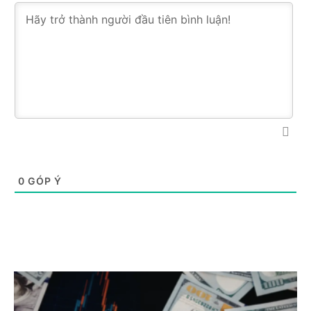
0
GÓP Ý