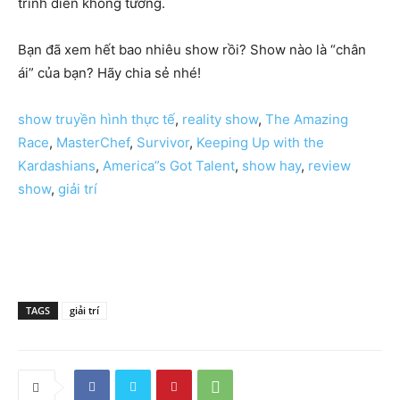
trình diễn không tưởng.
Bạn đã xem hết bao nhiêu show rồi? Show nào là “chân
ái” của bạn? Hãy chia sẻ nhé!
show truyền hình thực tế
,
reality show
,
The Amazing
Race
,
MasterChef
,
Survivor
,
Keeping Up with the
Kardashians
,
America”s Got Talent
,
show hay
,
review
show
,
giải trí
TAGS
giải trí