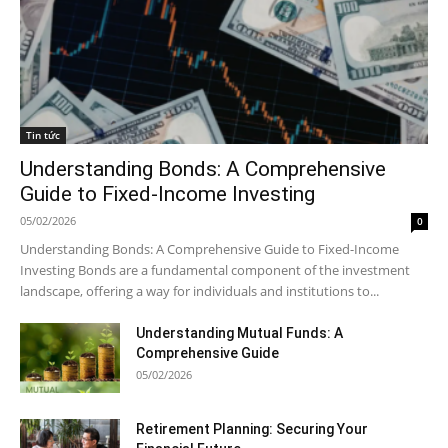
Tin tức
Understanding Bonds: A Comprehensive
Guide to Fixed-Income Investing
05/02/2026
0
Understanding Bonds: A Comprehensive Guide to Fixed-Income
Investing Bonds are a fundamental component of the investment
landscape, offering a way for individuals and institutions to...
Understanding Mutual Funds: A
Comprehensive Guide
05/02/2026
Retirement Planning: Securing Your