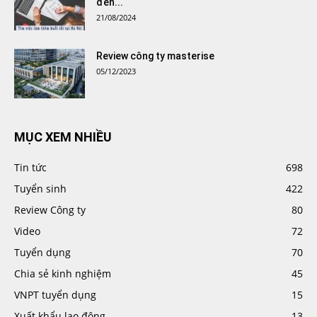
đến...
21/08/2024
Review công ty masterise
05/12/2023
MỤC XEM NHIỀU
Tin tức
698
Tuyển sinh
422
Review Công ty
80
Video
72
Tuyển dụng
70
Chia sẻ kinh nghiệm
45
VNPT tuyển dụng
15
Xuất khẩu lao động
13