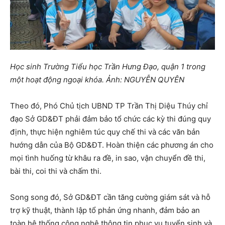
Học sinh Trường Tiểu học Trần Hưng Đạo, quận 1 trong
một hoạt động ngoại khóa. Ảnh: NGUYỄN QUYÊN
Theo đó, Phó Chủ tịch UBND TP Trần Thị Diệu Thúy chỉ
đạo Sở GD&ĐT phải đảm bảo tổ chức các kỳ thi đúng quy
định, thực hiện nghiêm túc quy chế thi và các văn bản
hướng dẫn của Bộ GD&ĐT. Hoàn thiện các phương án cho
mọi tình huống từ khâu ra đề, in sao, vận chuyển đề thi,
bài thi, coi thi và chấm thi.
Song song đó, Sở GD&ĐT cần tăng cường giám sát và hỗ
trợ kỹ thuật, thành lập tổ phản ứng nhanh, đảm bảo an
toàn hệ thống công nghệ thông tin phục vụ tuyển sinh và