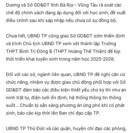
Dương và Sở GD&ĐT tỉnh Bà Rịa – Vũng Tàu rà soát các
chế độ chính sách đang áp dụng đối với học sinh; đề xuất
điều chỉnh sau khi sáp nhập nếu chưa có sự đồng bộ.
Chưa hết, UBND TP cũng giao Sở GD&ĐT sớm thẩm định
và trình Chủ tịch UBND TP xem xét thành lập Trường
THPT Bình Trị Đông B (THPT Hoàng Thế Thiện) để kịp
thời triển khai tuyển sinh trong năm học 2025-2026.
Đối với các sở, ngành liên quan, UBND TP đề nghị căn cứ
chức năng, nhiệm vụ được giao chủ động phối hợp với Sở
GD&ĐT đảm bảo các điều kiện thiết yếu cho kỳ thi như an
ninh trật tự, điện lưới ổn định, hệ thống thông tin thông
suốt… Chuẩn bị sẵn sàng phương án ứng phó khi có phát
sinh, báo cáo kịp thời lên Ban chỉ đạo cấp TP.
UBND TP Thủ Đức và các quận, huyện chỉ đạo các phòng,