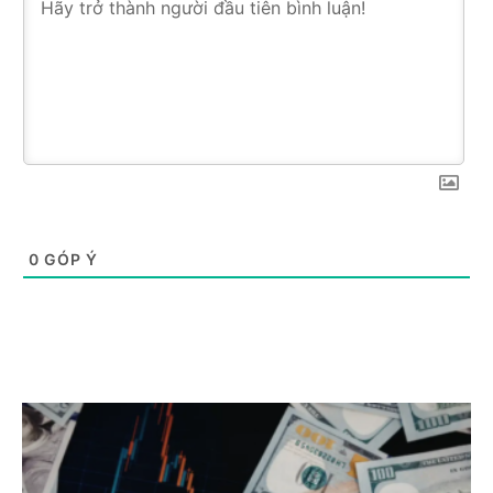
0
GÓP Ý