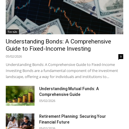
Tin tức
Understanding Bonds: A Comprehensive
Guide to Fixed-Income Investing
05/02/2026
0
Understanding Bonds: A Comprehensive Guide to Fixed-Income
Investing Bonds are a fundamental component of the investment
landscape, offering a way for individuals and institutions to...
Understanding Mutual Funds: A
Comprehensive Guide
05/02/2026
Retirement Planning: Securing Your
Financial Future
05/02/2026