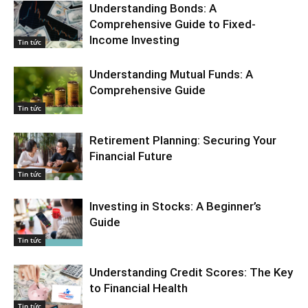
Understanding Bonds: A
Comprehensive Guide to Fixed-
Income Investing
Tin tức
Understanding Mutual Funds: A
Comprehensive Guide
Tin tức
Retirement Planning: Securing Your
Financial Future
Tin tức
Investing in Stocks: A Beginner’s
Guide
Tin tức
Understanding Credit Scores: The Key
to Financial Health
Tin tức