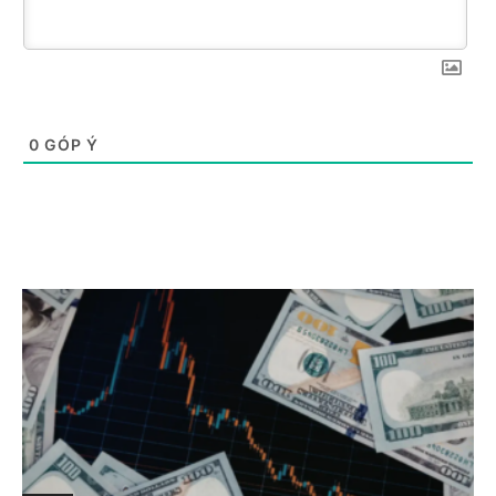
0
GÓP Ý