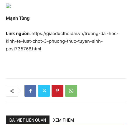
Mạnh Tùng
Link nguồn:
https://giaoducthoidai.vn/truong-dai-hoc-
kinh-te-luat-chot-3-phuong-thuc-tuyen-sinh-
post735766.html
BÀI VIẾT LIÊN QUAN
XEM THÊM