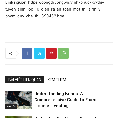
Link nguồn:
https://congthuong.vn/vinh-phuc-ky-thi-
tuyen-sinh-lop-10-dien-ra-an-toan-mot-thi-sinh-vi-
pham-quy-che-thi-390452.html
BÀI VIẾT LIÊN QUAN
XEM THÊM
Understanding Bonds: A
Comprehensive Guide to Fixed-
Income Investing
Tin tức